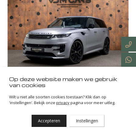
Op deze website maken we gebruik
van cookies
3.0 P460E DYNAMIC HSE PHEV
Wilt u niet alle soorten cookies toestaan? Klik dan op
'instellingen'. Bekijk onze
privacy
pagina voor meer uitleg.
Land Rover
Range Rover Sport
Accepteren
Instellingen
Ontdek meer