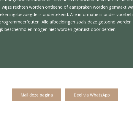
oling - Cooled Front and Rear Seats
pe - Sports Plus Seat
g Column - Electric Adjust / Heated SW
Sign Assist
oekadres is gevestigd op de Waterveste 2 in Houten centraa
nd.
alle gegevens met de grootst mogelijke zorgvuldigheid zijn
sprakelijk voor enige directe of indirecte schade die zou ku
 van deze aangeboden informatie. Aan de in dit document ver
 enkele wijze rechten worden ontleend of aanspraken word
or een tekeningsbevoegde is ondertekend. Alle informatie is 
rijs-, en programmeerfouten. Alle afbeeldingen zoals deze ge
rechtelijk beschermd en mogen niet worden gebruikt door de