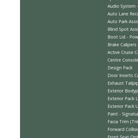
Interior
Paddles
Parking
Roof Inn
Seat Co
Wheels -
Sports 
Audio S
Auto La
Auto Pa
Blind S
Boot Li
Brake Ca
Active C
Centre 
Design 