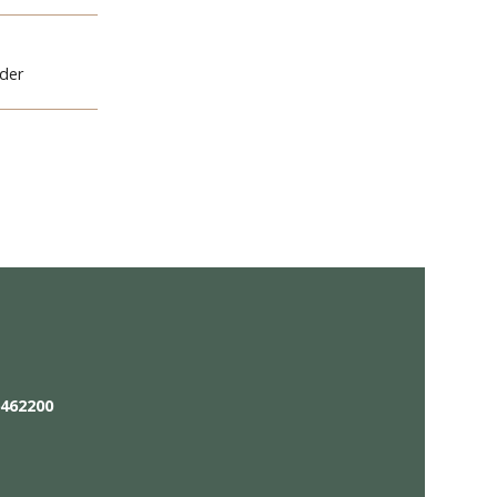
MZETSOORT
cl. BTW
NTERIEUR
der - Zwart leder