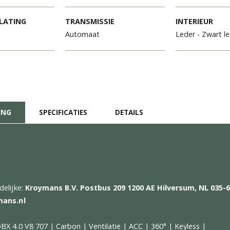
METERSTAND
VERMOGEN
O
7
708 pk
in
TE TOELATING
TRANSMISSIE
I
-2024
Automaat
Le
CHRIJVING
SPECIFICATIES
DETAILS