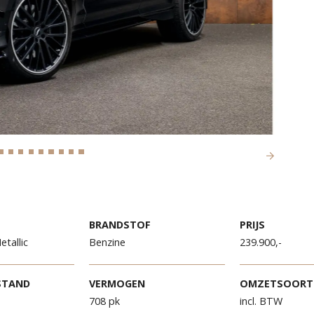
R
BRANDSTOF
PR
lack Metallic
Benzine
23