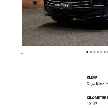
Previous
KLEU
Onyx B