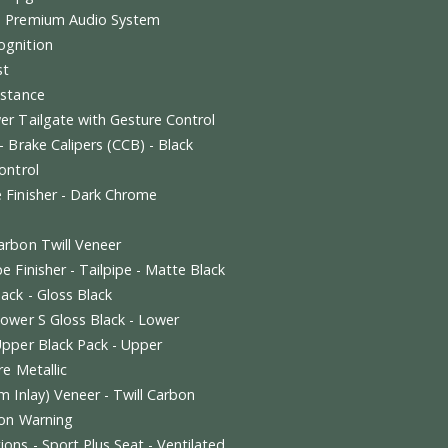
 Finish - Satin Dark Chrome Jewellery Pack
hift - AML Matt Black
 Cameras - 360° Perimeter Camera System
er Colour - Black Alcantara
nfiguration - 2+3
 23" Wheel -Satin Black
Exhaust Upgrade
ystem - Premium Audio System
ne Recognition
rk Assist
pot Assistance
d - Power Tailgate with Gesture Control
lipers - Brake Calipers (CCB) - Black
ruise Control
Console Finisher - Dark Chrome
Pack