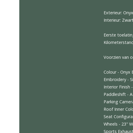
EU vera
infojl
Aston M
Exterieu
Interieu
Eerste t
Kilomet
Voorzie
Colour -
Embroide