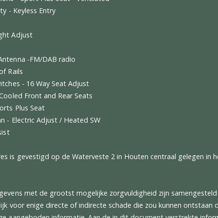
serts Carbon Twill Veneer
Tailpipe Finisher - Tailpipe - Matte Black
r Bodypack - Gloss Black
r Pack Lower S Gloss Black - Lower
r Pack Upper Black Pack - Upper
Signature Metallic
im (Trim Inlay) Veneer - Twill Carbon
 Collision Warning
at Options - Sport Plus Seat - Ventilated
tionality - Keyless Entry
 Seats
er Height Adjust
Glass
ystem Antenna -FM/DAB radio
ack Roof Rails
just Switches - 16 Way Seat Adjust