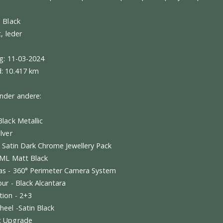
ntwoordelijke:
Kroymans B.V. Postbus 209 1200 AE Hilver
r@kroymans.nl
artin DBX 4.0 V8 707 | Carbon | Ventilatie | ACC | 360° | Ke
r: Onyx Black
r: Zwart, leder
oelating: 11-03-2024
erstand: 10.417 km
n van onder andere:
 Onyx Black Metallic
ry - Silver