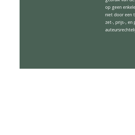
Seat Co
Seat Ty
Steerin
Traffic 
Ons bez
Nederla
Hoewel 
niet aan
gebruik
op geen
niet do
zet-, p
auteurs