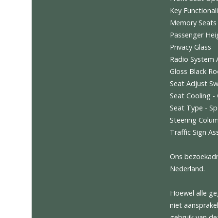
Door In
Exhaust 
Exterio
Exterio
Exterio
Paint - 
Facia Tr
Forward
Front Se
Key Func
Memory
Passeng
Privacy 
Radio S
Gloss Bl
Seat Ad