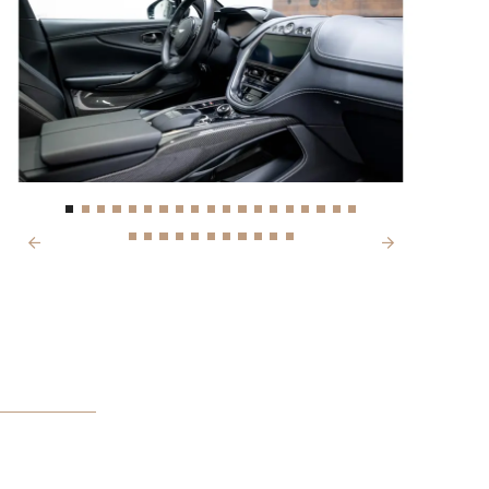
Next
Previous
IJS
9.900,-