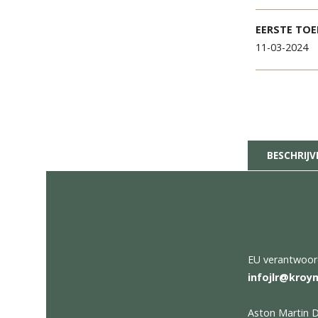
KILO
10.41
EERS
11-03
BES