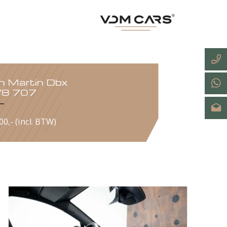
Aston Martin Dbx
4.0 V8 707
€ 239.900,- (incl. BTW)