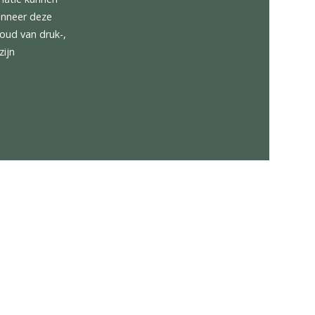
l gelegen in het midden van
 samengesteld is VDM Cars
nnen ontstaan door het
strekte informatie kunnen
en gemaakt wanneer deze
onder voorbehoud van druk-,
toond worden zijn
rden.