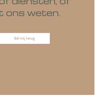
o's of diensten, of
at het ons weten.
Bel mij terug
ireren.