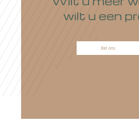
Wilt u meer
wilt u ee
Bel ons