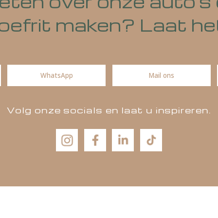
 weten over onze aut
n proefrit maken? La
WhatsApp
Mail ons
Volg onze socials en laat u insp