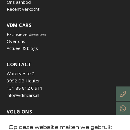
Ons aanbod
Recent verkocht
VDM CARS
Exclusieve diensten
Over ons
Actueel & blogs
CONTACT
Waterveste 2
3992 DB Houten
+31 88 812 0 911
info@vdmcars.nl
VOLG ONS
Op deze website maken we gebruik
https://www.instagram.com/vdmcarsnl/
https://www.facebook.com/profile.php?id=615736538
https://nl.linkedin.com/company/vdm-cars-utrecht
https://www.tiktok.com/@vdmcarsnl