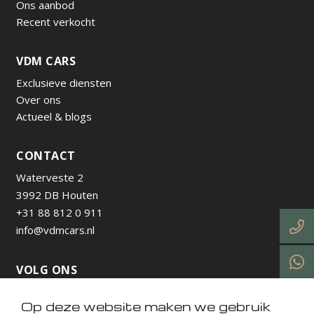
Ons aanbod
Recent verkocht
VDM CARS
Exclusieve diensten
Over ons
Actueel & blogs
CONTACT
Waterveste 2
3992 DB Houten
+31 88 812 0 911
info@vdmcars.nl
VOLG ONS
Op deze website maken we gebruik
https://www.instagram.com/vdmcarsnl/
https://www.facebook.com/profile.php?id=615736538
https://nl.linkedin.com/company/vdm-cars-utrecht
https://www.tiktok.com/@vdmcarsnl