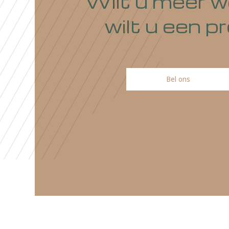
Wilt u meer
wilt u ee
Bel ons