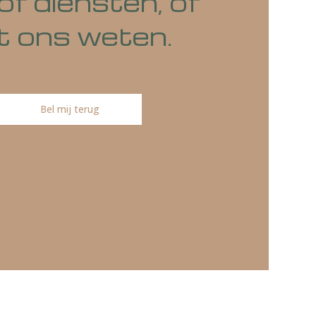
o's of diensten, of
at het ons weten.
Bel mij terug
ireren.