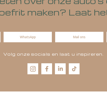
 weten over onze aut
n proefrit maken? La
WhatsApp
Mail ons
Volg onze socials en laat u insp