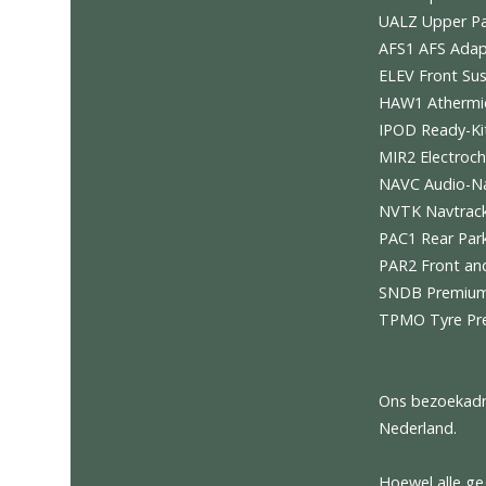
RSFD 20
ARMC Do
CRPT Ca
DAAL Le
RPMY Ye
RSCH Ca
STC2 Spe
UALZ Up
AFS1 AF
ELEV Fr
HAW1 At
IPOD Re
MIR2 El
NAVC Au
NVTK Na
PAC1 Re