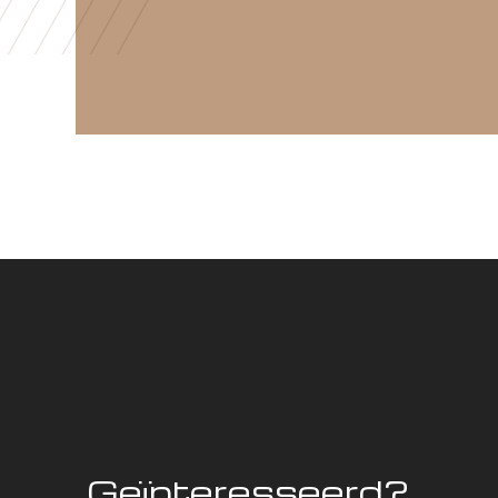
Wilt u meer
wilt u ee
Bel ons