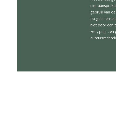
PAR2 Fr
SNDB Pr
TPMO Ty
Ons bez
Nederla
Hoewel 
niet aan
gebruik
op geen
niet do
zet-, p
auteurs