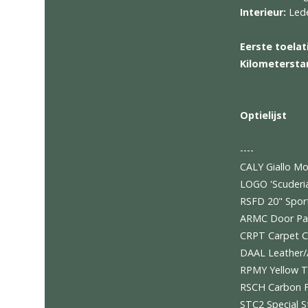
Ferrari
----
Exterie
Interie
Eerste 
Kilome
Optieli
----
CALY Gi
LOGO 'Sc