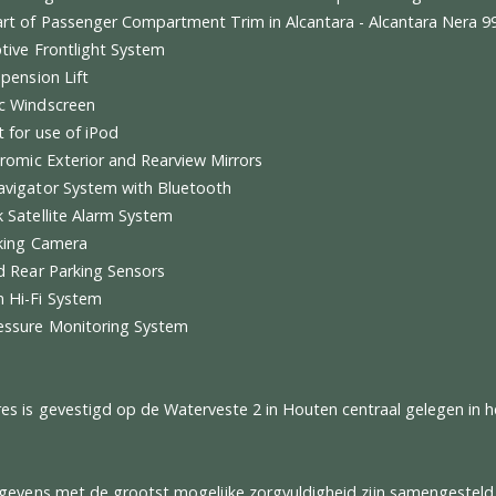
" Sports Wheels with Diamond-Polished Finish
or Panel Armrest in Alcantara
rpet Color - Nero 153
ather/Alcantara Interior Trim - Alcantara Nera 9913
llow Tachometer Dial Face
rbon Fibre Racing Seats - Large
cial Stitching in Colour of Customer's Choice - Filo Speciale 
per Part of Passenger Compartment Trim in Alcantara - Alc
S Adaptive Frontlight System
ont Suspension Lift
hermic Windscreen
ady-Kit for use of iPod
ectrochromic Exterior and Rearview Mirrors
dio-Navigator System with Bluetooth
vtrack Satellite Alarm System
ar Parking Camera