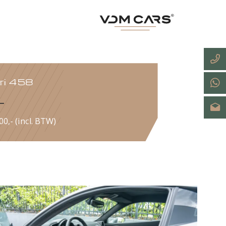
Ferrari 458
Italia
€ 234.900,- (incl. BTW)