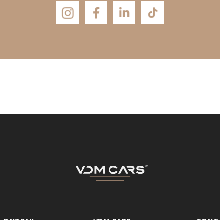
 weten over onze aut
n proefrit maken? La
WhatsApp
Mail ons
Volg onze socials en laat u insp