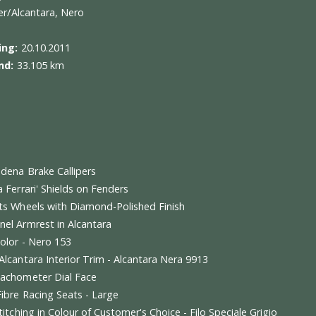
 458 Italia | CARBON RACING SEATS | LIFT | AFS | CAM
ur:
Grigio Silverstone 740
ur:
Leder/Alcantara, Nero
toelating:
20.10.2011
terstand:
33.105 km
jst
allo Modena Brake Callipers
uderia Ferrari' Shields on Fenders