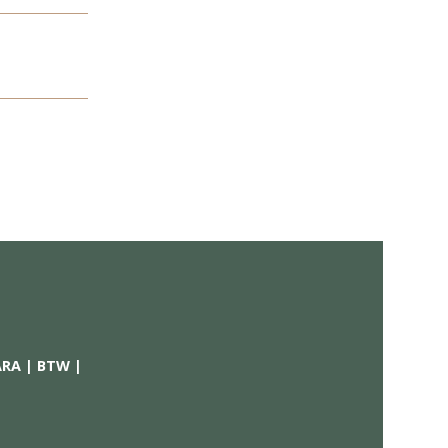
MZETSOORT
cl. BTW
NTERIEUR
of -