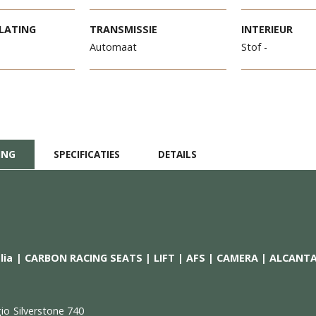
METERSTAND
VERMOGEN
O
5
566 pk
in
TE TOELATING
TRANSMISSIE
I
-2011
Automaat
St
CHRIJVING
SPECIFICATIES
DETAILS