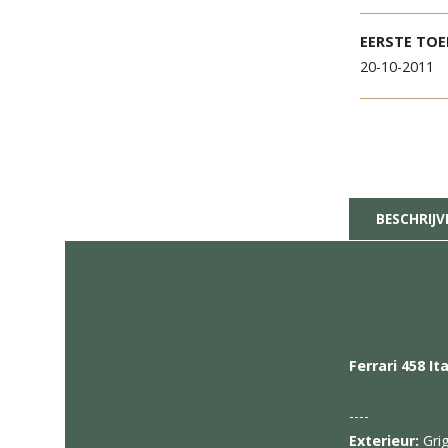
KILO
33.10
EERS
20-10
BES