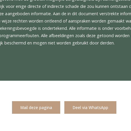
ont and Rear Parking Sensors
emium Hi-Fi System
re Pressure Monitoring System
oekadres is gevestigd op de Waterveste 2 in Houten centraa
nd.
alle gegevens met de grootst mogelijke zorgvuldigheid zijn
sprakelijk voor enige directe of indirecte schade die zou ku
 van deze aangeboden informatie. Aan de in dit document ver
 enkele wijze rechten worden ontleend of aanspraken word
or een tekeningsbevoegde is ondertekend. Alle informatie is 
rijs-, en programmeerfouten. Alle afbeeldingen zoals deze ge
rechtelijk beschermd en mogen niet worden gebruikt door de