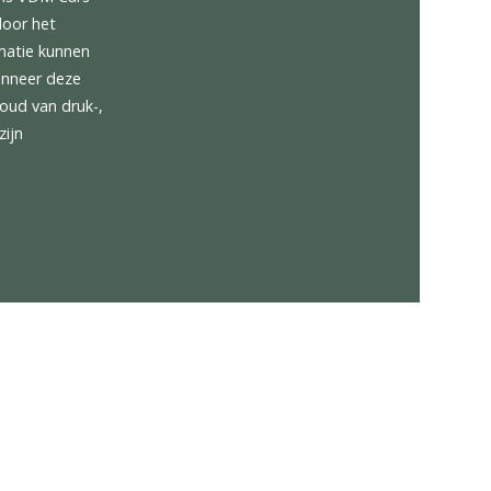
l gelegen in het midden van
 samengesteld is VDM Cars
nnen ontstaan door het
strekte informatie kunnen
en gemaakt wanneer deze
onder voorbehoud van druk-,
toond worden zijn
rden.