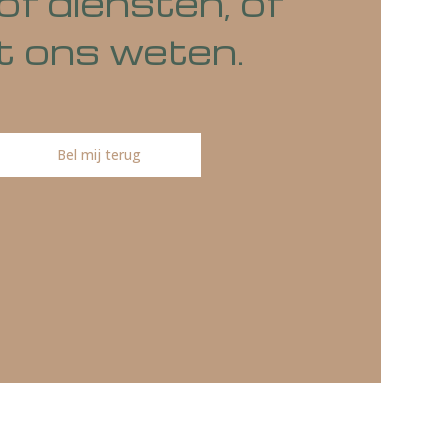
o's of diensten, of
at het ons weten.
Bel mij terug
ireren.