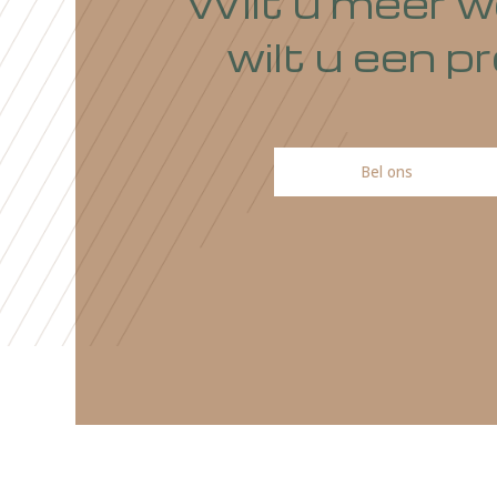
Wilt u meer
wilt u ee
Bel ons