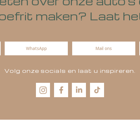
 weten over onze aut
n proefrit maken? La
WhatsApp
Mail ons
Volg onze socials en laat u insp