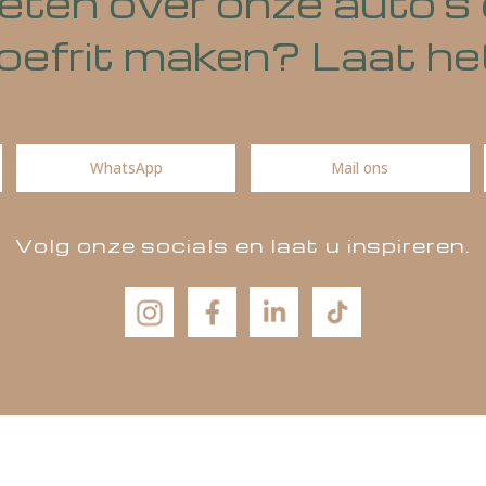
 weten over onze aut
n proefrit maken? La
WhatsApp
Mail ons
Volg onze socials en laat u insp