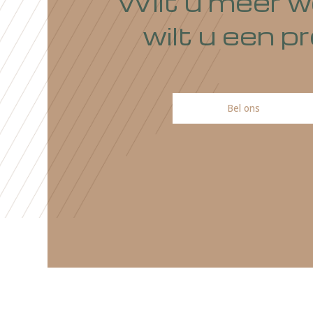
Wilt u meer
wilt u ee
Bel ons