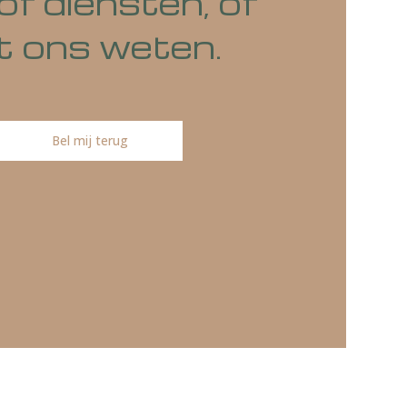
o's of diensten, of
at het ons weten.
Bel mij terug
ireren.