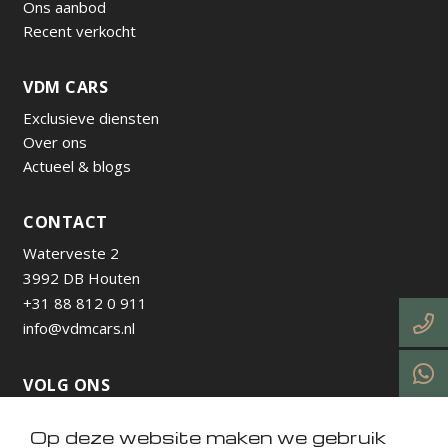
Ons aanbod
Recent verkocht
VDM CARS
Exclusieve diensten
Over ons
Actueel & blogs
CONTACT
Waterveste 2
3992 DB Houten
+31 88 812 0 911
info@vdmcars.nl
VOLG ONS
Op deze website maken we gebruik
https://www.instagram.com/vdmcarsnl/
https://www.facebook.com/profile.php?id=615736538
https://nl.linkedin.com/company/vdm-cars-utrecht
https://www.tiktok.com/@vdmcarsnl