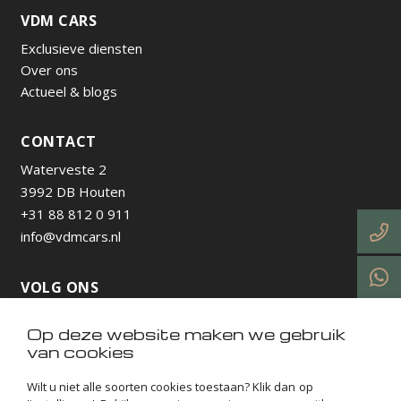
VDM CARS
Exclusieve diensten
Over ons
Actueel & blogs
CONTACT
Waterveste 2
3992 DB Houten
+31 88 812 0 911
info@vdmcars.nl
VOLG ONS
Op deze website maken we gebruik
https://www.instagram.com/vdmcarsnl/
https://www.facebook.com/profile.php?id=615736538
https://nl.linkedin.com/company/vdm-cars-utrecht
https://www.tiktok.com/@vdmcarsnl
van cookies
Wilt u niet alle soorten cookies toestaan? Klik dan op