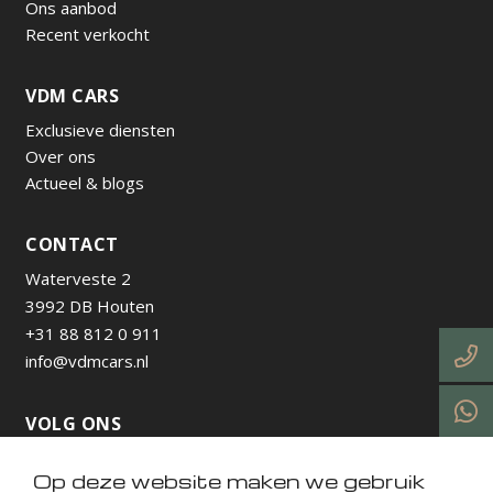
Ons aanbod
Recent verkocht
VDM CARS
Exclusieve diensten
Over ons
Actueel & blogs
CONTACT
Waterveste 2
3992 DB Houten
+31 88 812 0 911
info@vdmcars.nl
VOLG ONS
Op deze website maken we gebruik
https://www.instagram.com/vdmcarsnl/
https://www.facebook.com/profile.php?id=615736538
https://nl.linkedin.com/company/vdm-cars-utrecht
https://www.tiktok.com/@vdmcarsnl