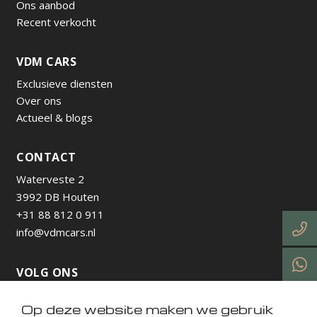
Ons aanbod
Recent verkocht
VDM CARS
Exclusieve diensten
Over ons
Actueel & blogs
CONTACT
Waterveste 2
3992 DB Houten
+31 88 812 0 911
info@vdmcars.nl
VOLG ONS
Op deze website maken we gebruik
https://www.instagram.com/vdmcarsnl/
https://www.facebook.com/profile.php?id=615736538
https://nl.linkedin.com/company/vdm-cars-utrecht
https://www.tiktok.com/@vdmcarsnl