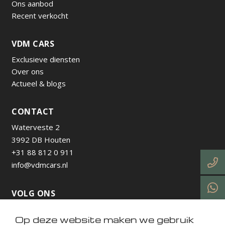
Ons aanbod
Recent verkocht
VDM CARS
Exclusieve diensten
Over ons
Actueel & blogs
CONTACT
Waterveste 2
3992 DB Houten
+31 88 812 0 911
info@vdmcars.nl
VOLG ONS
Op deze website maken we gebruik
https://www.instagram.com/vdmcarsnl/
https://www.facebook.com/profile.php?id=615736538
https://nl.linkedin.com/company/vdm-cars-utrecht
https://www.tiktok.com/@vdmcarsnl