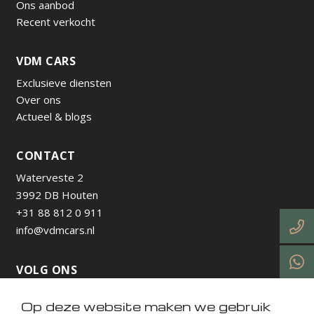
Ons aanbod
Recent verkocht
VDM CARS
Exclusieve diensten
Over ons
Actueel & blogs
CONTACT
Waterveste 2
3992 DB Houten
+31 88 812 0 911
info@vdmcars.nl
VOLG ONS
Op deze website maken we gebruik
https://www.instagram.com/vdmcarsnl/
https://www.facebook.com/profile.php?id=615736538
https://nl.linkedin.com/company/vdm-cars-utrecht
https://www.tiktok.com/@vdmcarsnl