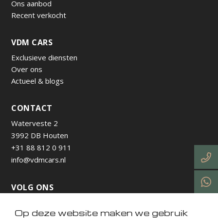
Ons aanbod
Recent verkocht
VDM CARS
Exclusieve diensten
Over ons
Actueel & blogs
CONTACT
Waterveste 2
3992 DB Houten
+31 88 812 0 911
info@vdmcars.nl
VOLG ONS
Op deze website maken we gebruik
https://www.instagram.com/vdmcarsnl/
https://www.facebook.com/profile.php?id=615736538
https://nl.linkedin.com/company/vdm-cars-utrecht
https://www.tiktok.com/@vdmcarsnl