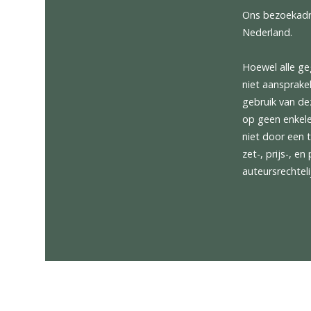
Rijstroo
SportDe
Sportei
Stoelve
AppleCa
Sport C
ParkAssi
Softclo
Ons bez
Nederla
Hoewel 
niet aan
gebruik
op geen