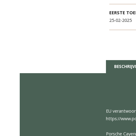
KILO
16.83
EERS
25-02
BES