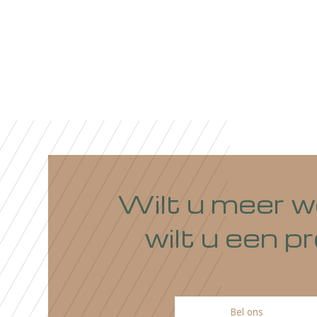
niet do
zet-, p
auteurs