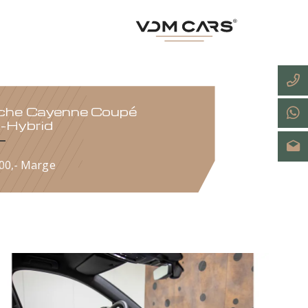
Porsche Cayenne Coupé
3.0 E-Hybrid
€ 116.900,- Marge