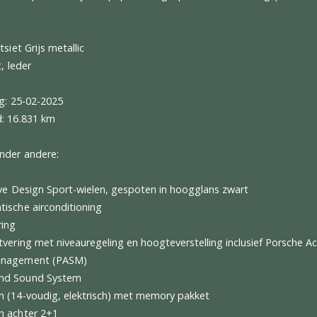
ntwoordelijke: Porsche AG Porscheplatz 1 D-70435 Stuttgart
/www.porsche.com/international/ info@porsche.de
 Cayenne Coupé 3.0 E-Hybrid | SportDesign | Achterasbestu
ve |
r: Kwartsiet Grijs metallic
r: Zwart, leder
oelating: 25-02-2025
erstand: 16.831 km
n van onder andere:
 Exclusive Design Sport-wielen, gespoten in hoogglans zwart