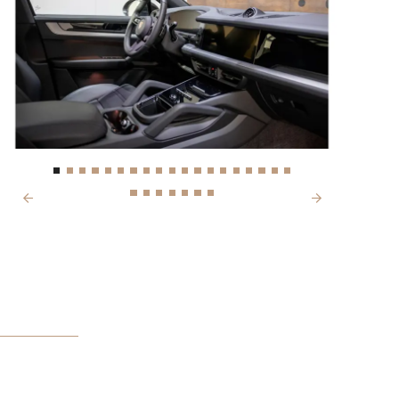
Next
Previous
IJS
6.900,-