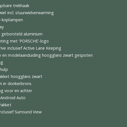
automatische airconditioning
sbesturing
e luchtvering met niveauregeling en hoogteverstelling inclus
sion Management (PASM)
Surround Sound System
stoelen (14-voudig, elektrisch) met memory pakket
stoelen achter 2+1
ch uitklapbare trekhaak
stuurwiel incl. stuurwielverwarming
rix LED koplampen
 Display
urpakket geborsteld aluminium
rverlichting met 'PORSCHE'-logo
InnoDrive inclusief Active Lane Keeping
'-logo en modelaanduiding hoogglans zwart gespoten
beglazing