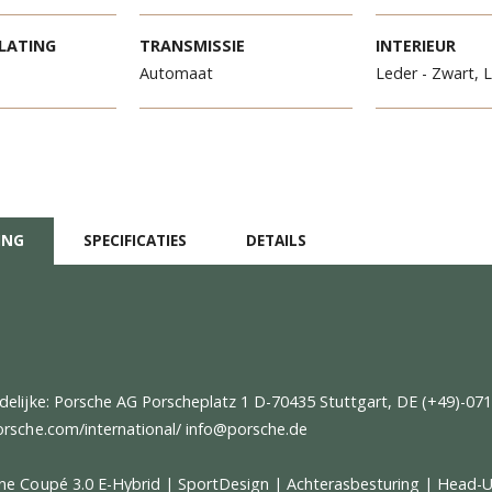
METERSTAND
VERMOGEN
O
1
470 pk
M
TE TOELATING
TRANSMISSIE
I
-2025
Automaat
Le
CHRIJVING
SPECIFICATIES
DETAILS