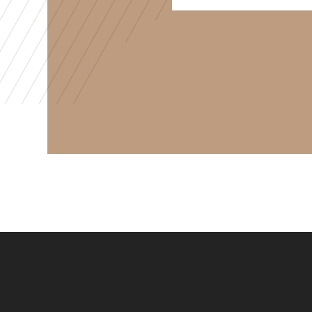
Wilt u meer
wilt u ee
Bel ons