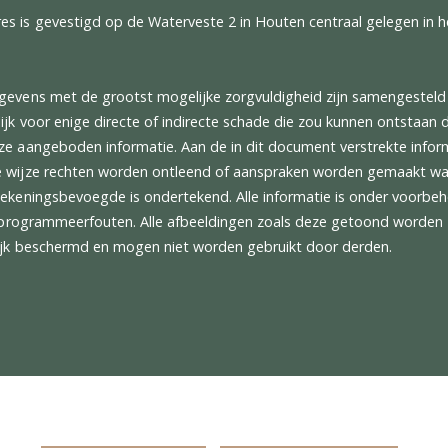
kwisselhulp
sign pakket hoogglans zwart
ndpijpen in donkerbrons
rwarming voor en achter
rplay / Android Auto
hrono Pakket
stent inclusief Surround View
se
oekadres is gevestigd op de Waterveste 2 in Houten centraa
nd.
alle gegevens met de grootst mogelijke zorgvuldigheid zijn
sprakelijk voor enige directe of indirecte schade die zou ku
 van deze aangeboden informatie. Aan de in dit document ver
 enkele wijze rechten worden ontleend of aanspraken word