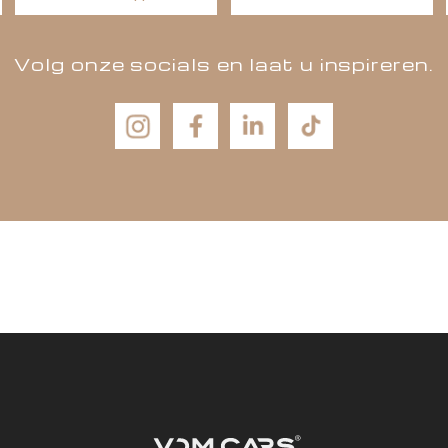
 weten over onze aut
n proefrit maken? La
WhatsApp
Mail ons
Volg onze socials en laat u insp