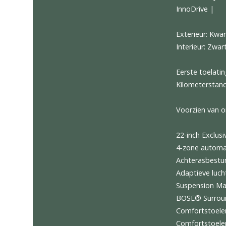
EU vera
https:/
Porsche
InnoDri
Exterieu
Interieu
Eerste t
Kilomet
Voorzie
22-inch