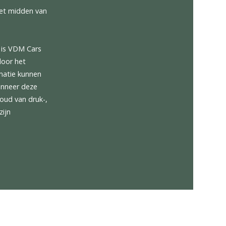
l gelegen in het midden van
 samengesteld is VDM Cars
nnen ontstaan door het
strekte informatie kunnen
en gemaakt wanneer deze