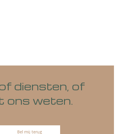
onder voorbehoud van druk-,
toond worden zijn
rden.
pp