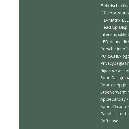
4-zone 
Achtera
Adaptiev
Suspen
BOSE® 
Comfort
Comfort
Elektris
GT-sport
HD-Mat
Head-Up
Interie
LED-deu
Porsche 
PORSCHE
Privacy