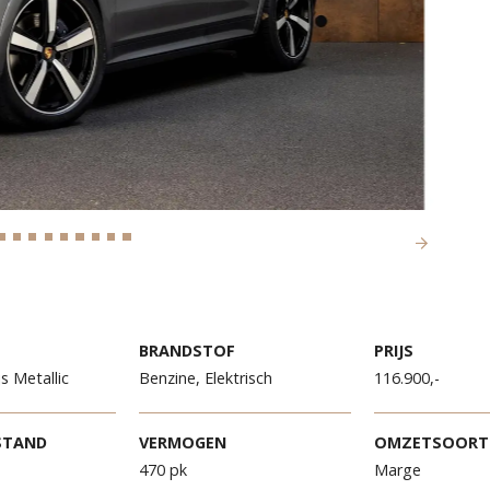
R
BRANDSTOF
PR
iet Grijs Metallic
Benzine, Elektrisch
11