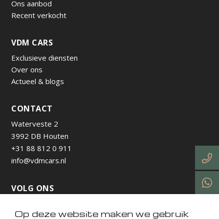
Ons aanbod
Recent verkocht
VDM CARS
Exclusieve diensten
Over ons
Actueel & blogs
CONTACT
Waterveste 2
3992 DB Houten
+31 88 812 0 911
info@vdmcars.nl
VOLG ONS
Op deze website maken we gebruik
https://www.instagram.com/vdmcarsnl/
https://www.facebook.com/profile.php?id=615736538
https://nl.linkedin.com/company/vdm-cars-utrecht
https://www.tiktok.com/@vdmcarsnl