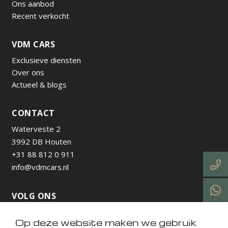
Ons aanbod
Recent verkocht
VDM CARS
Exclusieve diensten
Over ons
Actueel & blogs
CONTACT
Waterveste 2
3992 DB Houten
+31 88 812 0 911
info@vdmcars.nl
VOLG ONS
Op deze website maken we gebruik
https://www.instagram.com/vdmcarsnl/
https://www.facebook.com/profile.php?id=615736538
https://nl.linkedin.com/company/vdm-cars-utrecht
https://www.tiktok.com/@vdmcarsnl